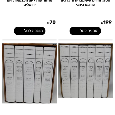
סט מחזורים איש מצליח ה' כרכים
מחזור קורן ליום העצמאות ויום
פורמט בינוני
ירושלים
70
199
₪
₪
הוספה לסל
הוספה לסל