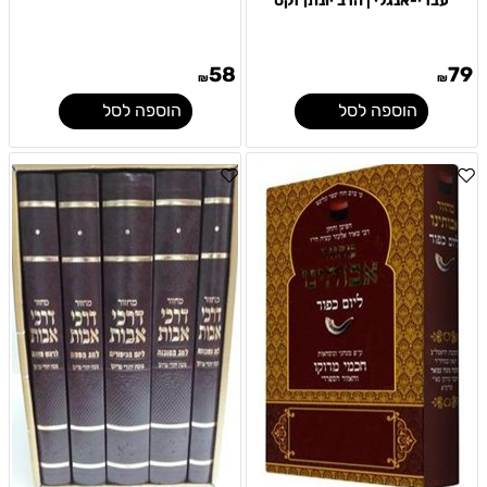
עברי-אנגלי | הרב יונתן זקס
58
79
₪
₪
הוספה לסל
הוספה לסל