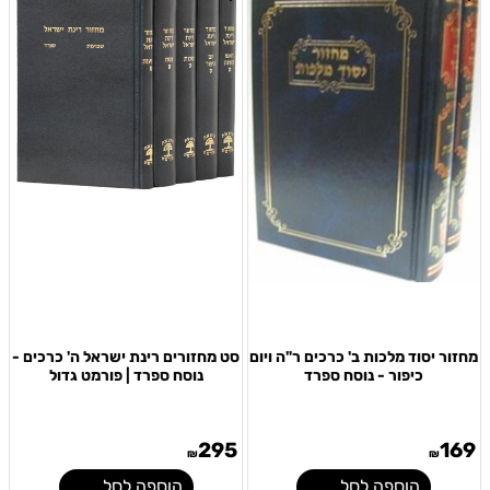
מחזור יסוד מלכות ב' כרכים ר"ה ויום
סט מחזורים רינת ישראל ה' כרכים -
כיפור - נוסח ספרד
נוסח ספרד | פורמט גדול
295
169
₪
₪
הוספה לסל
הוספה לסל