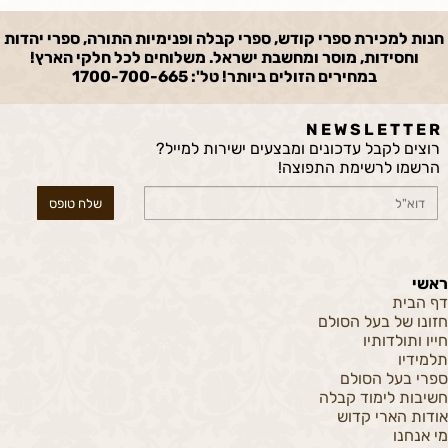
חנות למכירת ספרי קודש, ספרי קבלה ופנימיות התורה, ספרי יהדות
וחסידות, מוסר ומחשבת ישראל. משלוחים לכל חלקי הארץ!
במחירים הזולים ביותר! טל': 1700-700-665
N E W S L E T T E R
רוצים לקבל עדכונים ומבצעים ישירות למייל?
הרשמו לרשימת התפוצה!
ראשי
דף הבית
חזונו של בעל הסולם
חייו ותולדותיו
תלמידיו
ספרי בעל הסולם
חשיבות לימוד קבלה
אודות הארי קדוש
מי אנחנו