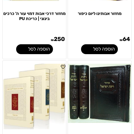
מחזור אבותינו ליום כיפור
מחזור דרכי אבות דמוי עור ה' כרכים
בינוני | כריכת PU
250
64
₪
₪
הוספה לסל
הוספה לסל