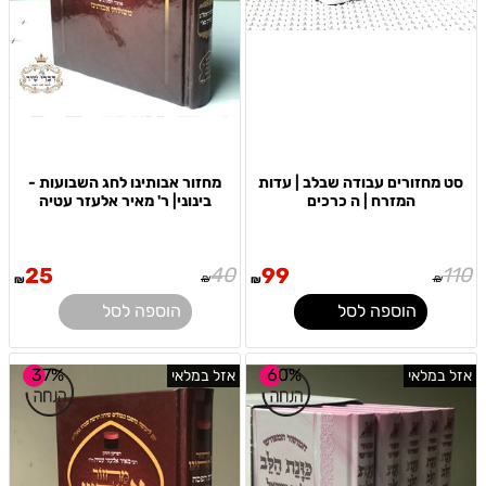
סט מחזורים עבודה שבלב | עדות
מחזור אבותינו לחג השבועות -
המזרח | ה כרכים
בינוני| ר' מאיר אלעזר עטיה
25
40
99
110
₪
₪
₪
₪
הוספה לסל
הוספה לסל
37%
60%
אזל במלאי
אזל במלאי