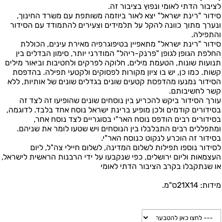
לציבור הדתי לאומי
ונפוץ בציבור זה
.
סידור "רינת ישראל" יצא לאור ביוזמה משותפת עם משרד החינוך
,
ונערך מתוך כוונה להקל על תלמידים וצעירים להתמודד עם הסידור
והתפילה
.
סידור "רינת ישראל" מתאפיין בטיפוגרפיה
מאירת עינים, הכוללת
החלפת הגופן
לגופן
"
פרנק-ריהל
"
המודרני יותר, סימון הבדלים בין
תנועות שונות
,
הטעמת
מילים, חלוקה לפרקים ולחטיבות וביאור מילים
קשות. כמו כן, יש בו ציון מקורות לפסוקים ולקטעי תפילה. בהדפסת
הסידור נמנעו מהדפסת קטעים שונים בגדלים שונים של אותיות, ללא
קשר לחשיבותם
.
עורך הסידור ביקש להכריע בין נוסחים שונים שהופיעו זה לצד זה
בסידורים קודמים ולכן מופיע ברינת ישראל נוסח אחד בלבד. לדוגמה,
בסידורים רבים הודפס נוסח האר"י בסוגריים לצד נוסח אחר,
ומתפללים רבים התבלבלו בין הנוסחים ויש שטעו לומר את שניהם.
בסידור זה הוכרע לנקוט כנוסח האר"י
.
לסידור נוספו תפילות לשלום המדינה
,
לשלום חיילי צה"ל
,
ליום
העצמאות
וליום ירושלים
,
כפי שנקבעו על ידי הרבנות הראשית לישראל
,
או שנתקבלו בקרב הציבור הדתי לאומי
מידות: 21X14ס"מ.