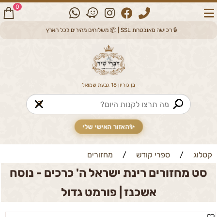
0
🔒 רכישה מאובטחת SSL | 📦 משלוחים מהירים לכל הארץ
בן גוריון 18 גבעת שמואל
🔎
✨
האזור האישי שלי
קטלוג
/
ספרי קודש
/
מחזורים
סט מחזורים רינת ישראל ה' כרכים - נוסח
אשכנז | פורמט גדול