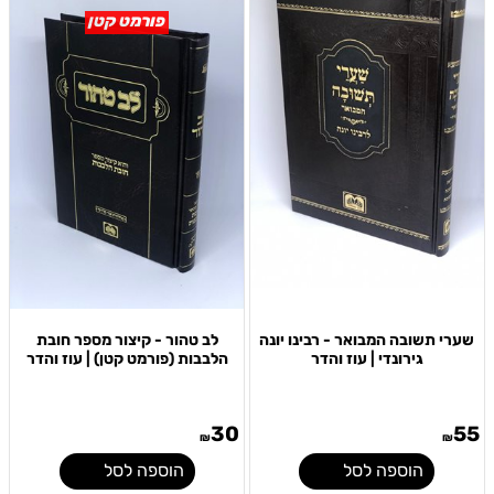
פורמט קטן
שערי תשובה המבואר - רבינו יונה
לב טהור - קיצור מספר חובת
גירונדי | עוז והדר
הלבבות (פורמט קטן) | עוז והדר
30
55
₪
₪
הוספה לסל
הוספה לסל