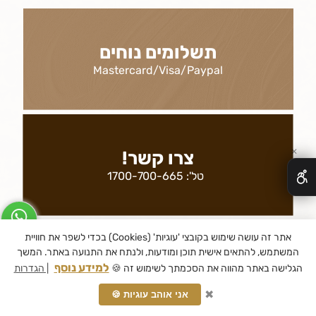
תשלומים נוחים
Mastercard/Visa/Paypal
✕
צרו קשר!
טל':
1700-700-665
אתר זה עושה שימוש בקובצי 'עוגיות' (Cookies) בכדי לשפר את חוויית
המשתמש, להתאים אישית תוכן ומודעות, ולנתח את התנועה באתר. המשך
משלוחים
למידע נוסף
הגלישה באתר מהווה את הסכמתך לשימוש זה 🍪
| הגדרות
משלוחים לכל חלקי הארץ!
✖
אני אוהב עוגיות 🍪