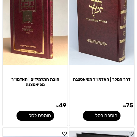
דרך המלך | האדמו"ר מפיאסצנה
חובת התלמידים | האדמו"ר
מפיאסצנה
49
75
₪
₪
הוספה לסל
הוספה לסל