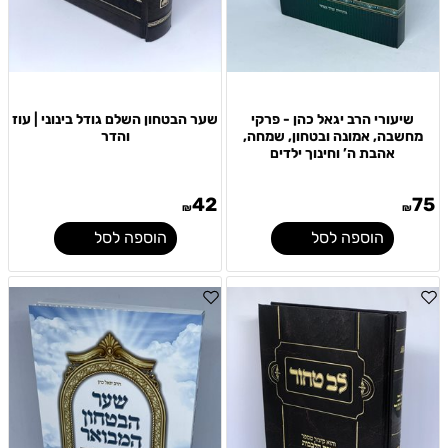
שיעורי הרב יגאל כהן - פרקי
שער הבטחון השלם גודל בינוני | עוז
מחשבה, אמונה ובטחון, שמחה,
והדר
אהבת ה’ וחינוך ילדים
42
75
₪
₪
הוספה לסל
הוספה לסל