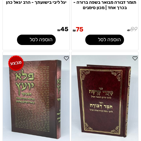
תומר דבורה מבואר בשפה ברורה -
יגל ליבי בישועתך - הרב יגאל כהן
בכרך אחד | מכון סימנים
45
75
89
₪
₪
₪
הוספה לסל
הוספה לסל