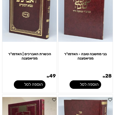
בני מחשבה טובה - האדמו"ר
הכשרת האברכים | האדמו"ר
מפיאסצנה
מפיאסצנה
49
28
₪
₪
הוספה לסל
הוספה לסל