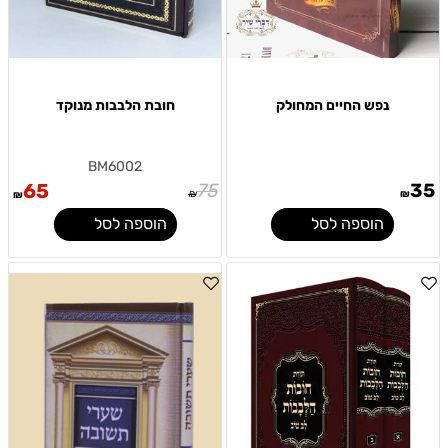
נפש החיים המחולק
חובת הלבבות מנוקד
BM6002
65
75
35
₪
₪
₪
הוספה לסל
הוספה לסל