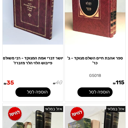
ספר אהבת חיים השלם מנוקד - ב'
יושר דברי אמת המנוקד - רבי משולם
כר'
פייבוש הלוי הלר מזברז'
G5018
35
40
115
₪
₪
₪
הוספה לסל
הוספה לסל
אזל במלאי
אזל במלאי