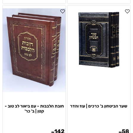
שער הביטחון ב' כרכים | עוז והדר
חובת הלבבות - עם ביאור לב טוב -
קטן | ב' כר'
142
58
₪
₪