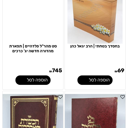
בחסדך בטחתי | הרב יגאל כהן
סט מהר"ל פלדהיים | תפארת
מהדורה חדשה יג' כרכים
745
69
₪
₪
הוספה לסל
הוספה לסל