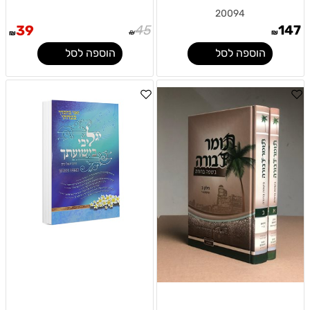
20094
39
45
147
₪
₪
₪
הוספה לסל
הוספה לסל