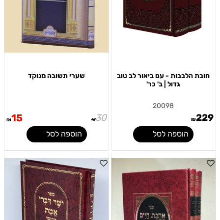
חובת הלבבות - עם ביאור לב טוב
שערי תשובה מנוקד
גדול | ב' כר'
20098
15
30
229
₪
₪
₪
הוספה לסל
הוספה לסל