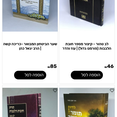
לב טהור - קיצור מספר חובת
שער הביטחון המבואר -כריכה קשה
הלבבות (פורמט גדול) | עוז והדר
| הרב יגאל כהן
85
46
₪
₪
הוספה לסל
הוספה לסל