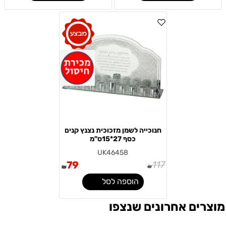
חנוכייה לשמן מזכוכית נצנץ קנים
כסף 27*15ס"מ
UK46458
79
117
₪
₪
הוספה לסל
מוצרים אחרונים שנצפו