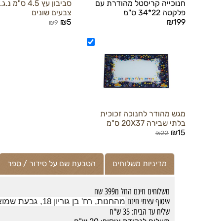
חנוכייה קריסטל מהודרת עם
סביבון עץ 4.5 ס"מ 
פלקטה 22*34 ס"מ
צבעים שונים
₪5
₪199
₪9
מגש מהודר לחנוכה זכוכית
בלתי שבירה 20X37 ס"מ
₪15
₪22
מדיניות משלוחים
הטבעת שם על סידור / ספר
משלוחים חינם החל מ399 שח
איסוף עצמי חינם
מהחנות, רח' בן גוריון 18, גבעת שמואל (לאחר קבלת מייל \הודעה שההזמנה מוכנה לאיסוף, ובשעות האיסוף בלבד)
שליח עד הבית: 35 ש"ח