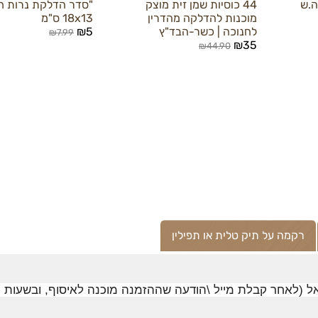
נ.ג.ה.ש
44 כוסיות שמן זית מוצק
"סדר הדלקת נרות ח
מוכנות להדלקה מהדרין
18x13 ס"מ
לחנוכה | כשר-הבד"ץ
₪5
₪7.99
₪35
₪44.90
רקמה על תיק טלית או תפילין