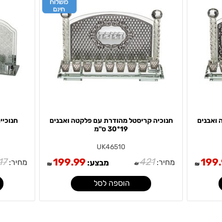
 ואבנים
חנוכיה קריסטל מהודרת עם פלקטה ואבנים
חנוכיי
19*30 ס"מ
UK46510
17
199.99
421
199
מחיר:
מחיר:
מבצע:
₪
₪
₪
הוספה לסל