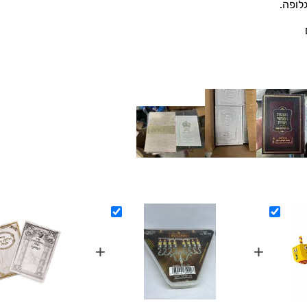
לופה.
+
+