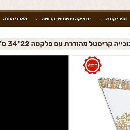
ספרי קודש
יודאיקה ותשמישי קדושה
מארזי מתנה
כייה קריסטל מהודרת עם פלקטה 22*34 ס"מ