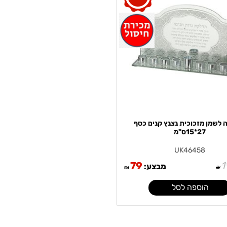
ה לשמן מזכוכית נצנץ קנים כסף
27*15ס"מ
UK46458
79
1
מבצע:
₪
₪
הוספה לסל