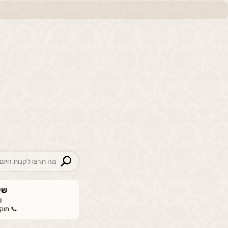
שי
📞 מוקד: 00-665