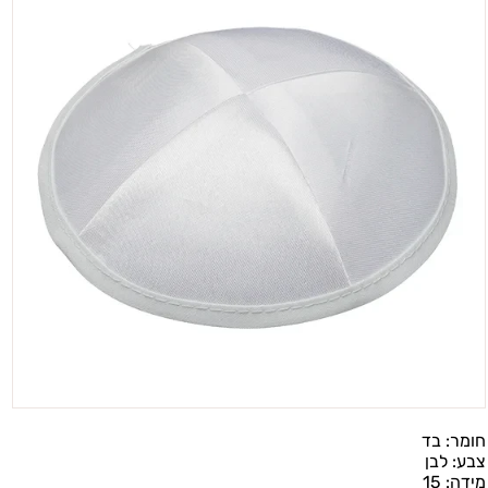
חומר:
בד
צבע:
לבן
מידה:
15