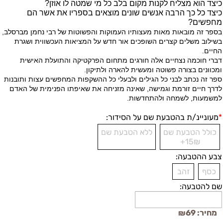
כיצד הוא מצליח לקנות מקום בלב כל מי שמטה לו אוזן?
כיצד כל כך הרבה אנשים שונים מוצאים בספריו את אשר הם
מחפשים?
בספר זה מובאות מאות מעצותיו העמוקות והפשוטות של רבי נחמן מברסלב,
בשילוב משלים קצרים השופכים אור חדש על המציאות העכשווית ושגרת
החיים.
דברי חוכמה נצחיים אלה חורגים מתחום הפרקטיקה והתועלת האישית
ומכוונים בצורה פשוטה ומעשית להארה ולתיקון.
ספר זה נכתב לבני כל הגילים ולבעלי כל ההשקפות המחפשים עצות ותובנות
לדרך חיים זורמת וגמישה, שאינה מזניחה את שאיפתו הפנימית של האדם
למשמעות, לשמחה ולהתחדשות.
*
מעוניינ/ת בהטבעת שם על הסידור:
כולל הטבעת שם
ללא הטבעת שם
15₪+
צבע ההטבעה:
כסף
זהב
שם להטבעה:
מחיר:
69
₪