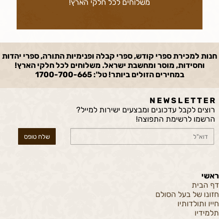
משלוחים לכל חלקי הארץ!
חנות למכירת ספרי קודש, ספרי קבלה ופנימיות התורה, ספרי יהדות
וחסידות, מוסר ומחשבת ישראל. משלוחים לכל חלקי הארץ!
במחירים הזולים ביותר! טל': 1700-700-665
N E W S L E T T E R
רוצים לקבל עדכונים ומבצעים ישירות למייל?
הרשמו לרשימת התפוצה!
ראשי
דף הבית
חזונו של בעל הסולם
חייו ותולדותיו
תלמידיו