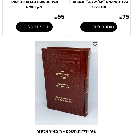
ספר הפיוטים "יגל יעקב" המבואר |
זמירות שבת מבוארות | פאר
עוז והדר
מקדושים
65
75
₪
₪
הוספה לסל
הוספה לסל
שיר ידידות השלם - ר' מאיר אלעזר