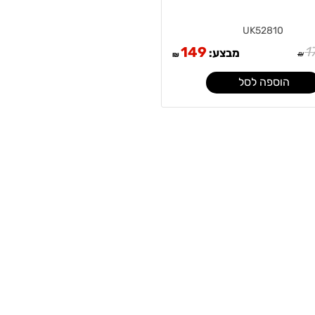
UK52810
149
1
מבצע:
₪
₪
הוספה לסל