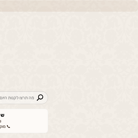
שי
📞 מוקד: 00-665