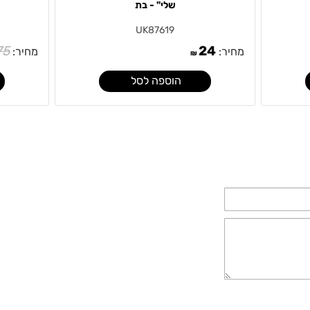
שלי" - בת
UK87619
75
24
מחיר:
מחיר:
₪
הוספה לסל