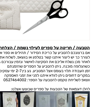
הטבעה / חריטה על ספרים לעילוי נשמת / הצלחה 
אם ברצונכם להטביע על כריכת הסידור / תהילים או ספר אחר
לצורך כך יש ליצור איתנו קשר בטלפון או בווצאפ, לשלוח
לאחר מכן נשלח אליכם את הסקיצה לאישור ונזמין עבורכם ג
כשהגלופה מוכנה, ניתן להטביע על הספרים שהזמנתם
זמן העבודה תלוי בעומס אצל המטביע. נע בין 2-7 ימי עסקים
במקרים דחופים ניתן לוודא איתנו לפני את זמני האספקה
ווצאפ לשליחת טקסט להטבעה על הספר: 0527464002
להלן דוגמאות של הטבעות על ספרים שבוצעו אצלנו: