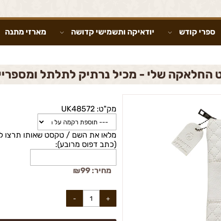
ספרי קודש
יודאיקה ותשמישי קדושה
מארזי מתנה
 החלאקה שלי - מכיל נרתיק לתלתל ומספריי
מק"ט:
UK48572
מלאו את השם / טקסט שאותו תרצו לר
(כתב דפוס מרובע):
מחיר:
99
₪