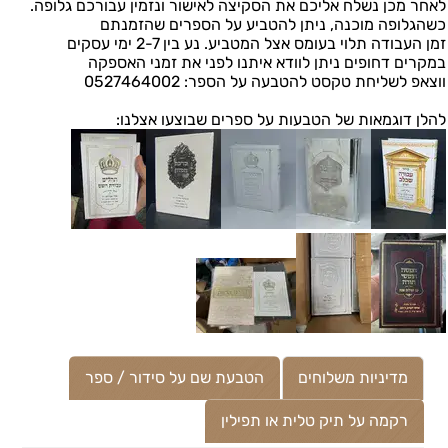
לאחר מכן נשלח אליכם את הסקיצה לאישור ונזמין עבורכם גלופה.
כשהגלופה מוכנה, ניתן להטביע על הספרים שהזמנתם
זמן העבודה תלוי בעומס אצל המטביע. נע בין 2-7 ימי עסקים
במקרים דחופים ניתן לוודא איתנו לפני את זמני האספקה
ווצאפ לשליחת טקסט להטבעה על הספר: 0527464002
להלן דוגמאות של הטבעות על ספרים שבוצעו אצלנו:
מדיניות משלוחים
הטבעת שם על סידור / ספר
רקמה על תיק טלית או תפילין