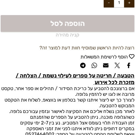
הוספה לסל
קניה מהירה
רוצה להיות הראשון שמוסיף חוות דעת למוצר זה?
הוסף לרשימת המשאלות
הטבעה / חריטה על ספרים לעילוי נשמת / הצלחה /
מזכרת לכל אירוע
אם ברצונכם להטביע על כריכת הסידור / תהילים או ספר אחר, טקסט
מרובה או לוגו יש להזמין גלופה.
לצורך כך יש ליצור איתנו קשר בטלפון או בווצאפ, לשלוח את הטקסט
המבוקש להטבעה.
לאחר מכן נשלח אליכם את הסקיצה לאישור ונזמין עבורכם גלופה.
כשהגלופה מוכנה, ניתן להטביע על הספרים שהזמנתם
זמן העבודה תלוי בעומס אצל המטביע. נע בין 2-7 ימי עסקים
במקרים דחופים ניתן לוודא איתנו לפני את זמני האספקה
ווצאפ לשליחת טקסט להטבעה על הספר: 0527464002