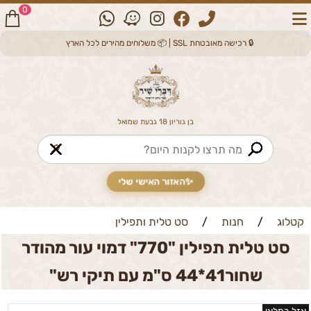
0
🔒 רכישה מאובטחת SSL | 📦 משלוחים מהירים לכל הארץ
בן גוריון 18 גבעת שמואל
🔎
✨
האזור האישי שלי
קטלוג
/
חנות
/
סט טלית ותפילין
סט טלית תפילין "770" דמוי עור מהודר
שחור41*44 ס"מ עם תיקי רש"