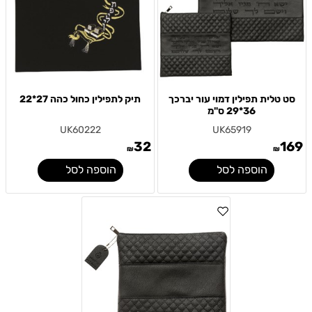
סט טלית תפילין דמוי עור יברכך
תיק לתפילין כחול כהה 27*22
36*29 ס"מ
UK60222
UK65919
32
169
₪
₪
הוספה לסל
הוספה לסל