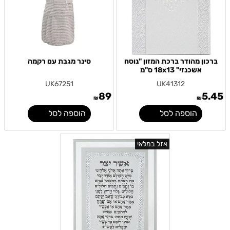
ברכון מהודר ברכת המזון "נוסח
סינר מגבת עם רקמה
אשכנזי" 18x13 ס"מ
UK67251
UK41312
89
5.45
₪
₪
הוספה לסל
הוספה לסל
אזל במלאי