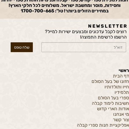
וחסידות, מוסר ומחשבת ישראל. משלוחים לכל חלקי הארץ!
במחירים הזולים ביותר! טל': 1700-700-665
N E W S L E T T E R
רוצים לקבל עדכונים ומבצעים ישירות למייל?
הרשמו לרשימת התפוצה!
ראשי
דף הבית
חזונו של בעל הסולם
חייו ותולדותיו
תלמידיו
ספרי בעל הסולם
חשיבות לימוד קבלה
אודות הארי קדוש
מי אנחנו
צור קשר
אפליקציית חנות ספרי קבלה