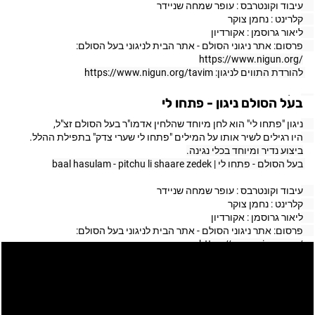
עיבוד וקונטרבס : עופר שמחה שניידר 
קלרינט : נחמן צוקר 
ליאור גרוסמן : אקורדיון 
פרסום: אתר ניגוני הסולם - אתר הבית לניגוני בעל הסולם: 
https://www.nigun.org/
להורדת התווים לניגון: 
https://www.nigun.org/tavim
מילות הפיוט: 
בעל הסולם ניגון - פתחו לי
חֲמוֹל עַל מַעֲשֶׂיךָ, וְתִשְׂמַח בְּמַעֲשֶׂיךָ⁠ 
ניגון "פתחו לי" הוא לחן מיוחד שהלחין אדמו"ר בעל הסולם זצ"ל, 
וְיֹאמְרוּ לְךָ חוֹסֶיךָ, בְּצַדֶּקְךָ עֲמוּסֶיךָ⁠ 
היו רגילים לשיר אותו על המילים "פתחו לי שערי צדק" בתפילת ההלל. 
תֻּקְדַּשׁ אָדוֹן עַל כָּל מַעֲשֶׂיךָ⁠ 
ביצוע נדיר ומיוחד בכלי נגינה.
כִּי מַקְדִּישֶׁיךָ כְּעֶרְכְּךָ קִדַּשְׁתָּ⁠ 
בעל הסולם - פתחו לי | baal hasulam - pitchu li shaare zedek 
נָאֶה לְקָדוֹשׁ פְּאֵר מִקְּדוֹשִׁים
עיבוד וקונטרבס : עופר שמחה שניידר 
קלרינט : נחמן צוקר 
ליאור גרוסמן : אקורדיון 
פרסום: אתר ניגוני הסולם - אתר הבית לניגוני בעל הסולם: 
https://www.nigun.org/
באתר ניתן להאזין ולהוריד ניגוני בעל הסולם ושאר ניגוני אשלג. 