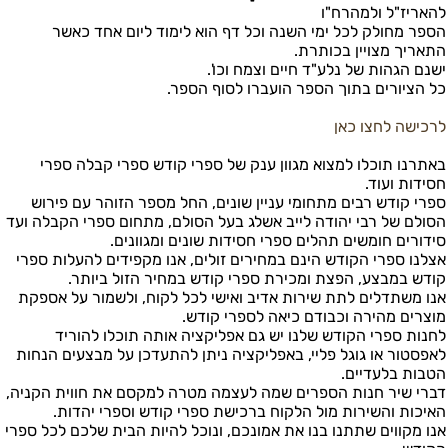
להאריז"ל ולמהרח"ו
הספר מחולק לכל ימי השנה וכל דף הוא לימוד ליום אחד כאשר
התאריך מצויין בכותרת.
ישנם הגהות של נלע"ד חיים וצמח וכו'.
כל הציורים בתוך הספר הועברו לסוף הספר.
לרכישה לחצו כאן
באתרנו תוכלו למצוא מגוון ענק של ספרי קודש ספרי קבלה ספרי
חסידות ועוד.
ספרי קודש רבים מתחומי עניין שונים, החל מספר הזוהר עם פירוש
הסולם של רבי יהודה לייב אשלג בעל הסולם, מתחום ספרי הקבלה ועד
סידורים חומשים תהלים ספרי חסידות שונים ומגוונים.
אצלנו ספרי הקודש הינם במחירים זולים, אנו מקפידים להעלות ספרי
קודש במבצע, הפצת ומכירת ספרי קודש במחיר הזול ביותר.
אנו משתדלים לתת שירות אדיב ואישי לכל לקוח, ולשמור על אספקת
מוצרים מהירה וכבודם כיאה לספרי קודש.
לחנות ספרי הקודש שלנו יש גם אפליקציה אותה תוכלו להוריד
לאפסטור או גוגל פליי, באפליקציה ניתן להתעדכן על מבצעים הנחות
הטבות בלעדיים.
דברי שיר חנות הספרים שמה לעצמה מטרה למקסם את חווית הקניה,
האיכות והשירות מול הלקוח ברכישת ספרי קודש וספרי יהדות.
אנו מקווים שתתנו בנו את אמונכם, ונוכל להיות הבית שלכם לכל ספרי