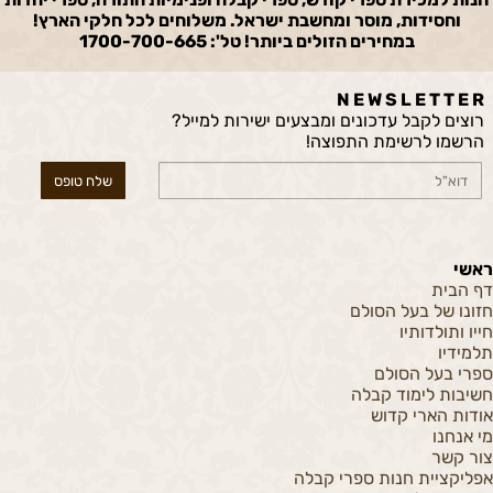
וחסידות, מוסר ומחשבת ישראל. משלוחים לכל חלקי הארץ!
במחירים הזולים ביותר! טל': 1700-700-665
N E W S L E T T E R
רוצים לקבל עדכונים ומבצעים ישירות למייל?
הרשמו לרשימת התפוצה!
ראשי
דף הבית
חזונו של בעל הסולם
חייו ותולדותיו
תלמידיו
ספרי בעל הסולם
חשיבות לימוד קבלה
אודות הארי קדוש
מי אנחנו
צור קשר
אפליקציית חנות ספרי קבלה