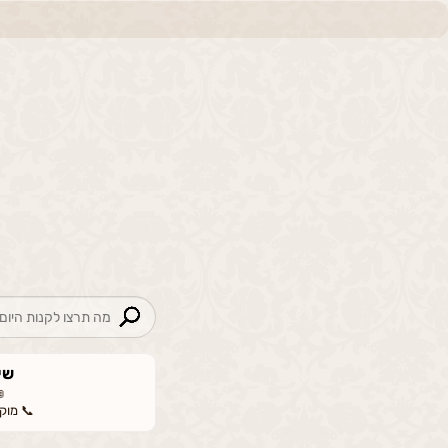
שי
📞 מוקד: 00-665