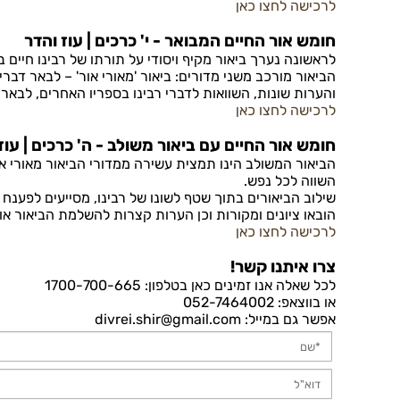
לרכישה לחצו כאן
חומש אור החיים המבואר - י' כרכים | עוז והדר
לראשונה נערך ביאור מקיף ויסודי על תורתו של רבינו חיים ב
הביאור מורכב משני מדורים: ביאור 'מאורי אור' – לבאר דבריו
והערות שונות, השוואות לדברי רבינו בספריו האחרים, לבאר צפ
לרכישה לחצו כאן
חומש אור החיים עם ביאור משולב - ה' כרכים | עוז
הביאור המשולב הינו תמצית עשירה ממדורי הביאור מאורי או
השווה לכל נפש.
שילוב הביאורים בתוך שטף לשונו של רבינו, מסייעים לפענח 
הובאו ציונים ומקורות וכן הערות קצרות להשלמת הביאור או
לרכישה לחצו כאן
צרו איתנו קשר!
לכל שאלה אנו זמינים כאן בטלפון: 1700-700-665
או בווצאפ: 052-7464002
אפשר גם במייל: divrei.shir@gmail.com