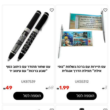
עט תיירות עם ברכה נשלפת “נופי
עט שחור מהודר עם כיתוב כסף
אילת” תפילת הדרך אנגלית
“שבע ברכות” עם עיצוב יר
UK87539
UK55312
49
68
1.99
3
₪
₪
₪
₪
הוספה לסל
הוספה לסל