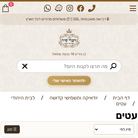
0
🔒 רכישה מאובטחת SSL | 📦 משלוחים מהירים לכל הארץ
בן גוריון 18 גבעת שמואל
🔎
✨
האזור האישי שלי
דף הבית
/
יודאיקה ותשמישי קדושה
/
לבית היהודי
/
עטים
עטים
☰ סנן