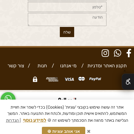
תקנון האתר ומדניות
/
מי אנחנו
/
חנות
/
צור קשר
✕
אתר זה עושה שימוש בקובצי 'עוגיות' (Cookies) בכדי לשפר את חוויית
בניית אתרים
המשתמש, להתאים אישית תוכן ומודעות, ולנתח את התנועה באתר. המשך
למידע נוסף
הגלישה באתר מהווה את הסכמתך לשימוש זה 🍪
| הגדרות
הוספה לסל
✖
אני אוהב עוגיות 🍪