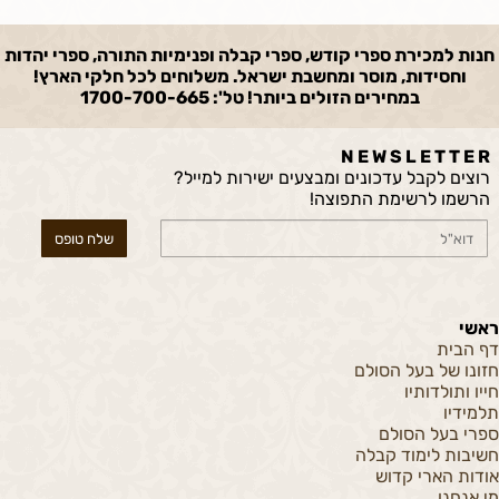
חנות למכירת ספרי קודש, ספרי קבלה ופנימיות התורה, ספרי יהדות
וחסידות, מוסר ומחשבת ישראל. משלוחים לכל חלקי הארץ!
במחירים הזולים ביותר! טל': 1700-700-665
N E W S L E T T E R
רוצים לקבל עדכונים ומבצעים ישירות למייל?
הרשמו לרשימת התפוצה!
ראשי
דף הבית
חזונו של בעל הסולם
חייו ותולדותיו
תלמידיו
ספרי בעל הסולם
חשיבות לימוד קבלה
אודות הארי קדוש
מי אנחנו