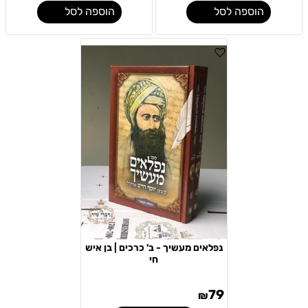
הוספה לסל
הוספה לסל
נפלאים מעשיך - ב' כרכים | בן איש
חי
79
₪