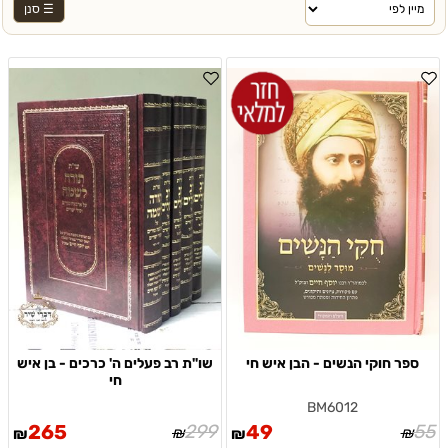
☰ סנן
ספר חוקי הנשים - הבן איש חי
שו"ת רב פעלים ה' כרכים - בן איש
חי
BM6012
265
299
49
55
₪
₪
₪
₪