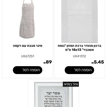
ברכון מהודר ברכת המזון "נוסח
סינר מגבת עם רקמה
אשכנזי" 18x13 ס"מ
UK67251
UK41312
89
5.45
₪
₪
הוספה לסל
הוספה לסל
אזל במלאי