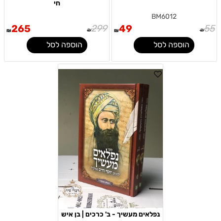
חי
BM6012
265
299
49
55
₪
₪
₪
₪
הוספה לסל
הוספה לסל
נפלאים מעשיך - ב' כרכים | בן איש