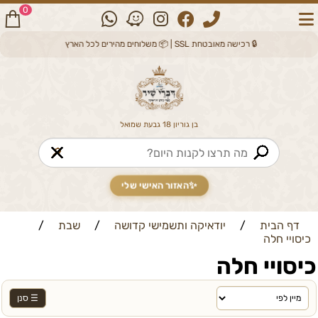
0
🔒 רכישה מאובטחת SSL | 📦 משלוחים מהירים לכל הארץ
בן גוריון 18 גבעת שמואל
🔎
✨
האזור האישי שלי
דף הבית
/
יודאיקה ותשמישי קדושה
/
שבת
/
כיסויי חלה
כיסויי חלה
☰ סנן