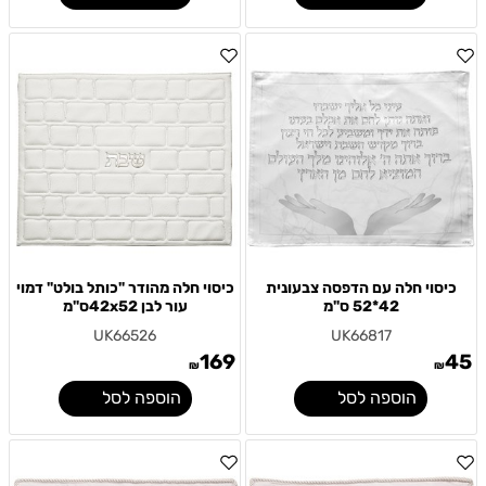
כיסוי חלה עם הדפסה צבעונית
כיסוי חלה מהודר "כותל בולט" דמוי
42*52 ס"מ
עור לבן 42x52ס"מ
UK66526
UK66817
169
45
₪
₪
הוספה לסל
הוספה לסל