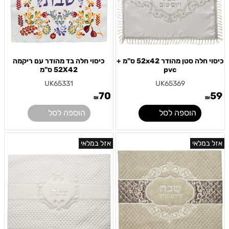
כיסוי חלה סטן מהודר 52x42 ס"מ +
כיסוי חלה בד מהודר עם ריקמה
pvc
52X42 ס"מ
UK65331
UK65369
70
59
₪
₪
הוספה לסל
הוספה לסל
אזל במלאי
אזל במלאי