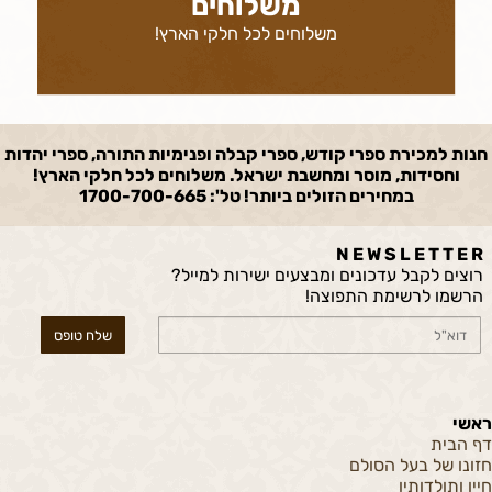
משלוחים
משלוחים לכל חלקי הארץ!
חנות למכירת ספרי קודש, ספרי קבלה ופנימיות התורה, ספרי יהדות
וחסידות, מוסר ומחשבת ישראל. משלוחים לכל חלקי הארץ!
במחירים הזולים ביותר! טל': 1700-700-665
N E W S L E T T E R
רוצים לקבל עדכונים ומבצעים ישירות למייל?
הרשמו לרשימת התפוצה!
ראשי
דף הבית
חזונו של בעל הסולם
חייו ותולדותיו