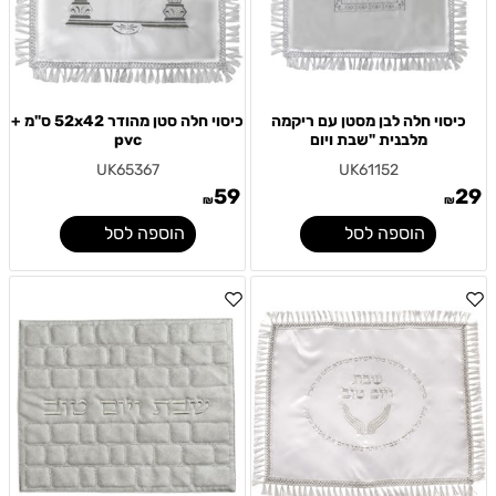
כיסוי חלה לבן מסטן עם ריקמה
כיסוי חלה סטן מהודר 52x42 ס"מ +
מלבנית "שבת ויום
pvc
UK65367
UK61152
59
29
₪
₪
הוספה לסל
הוספה לסל